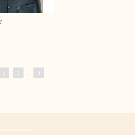
T
2
3
...
8